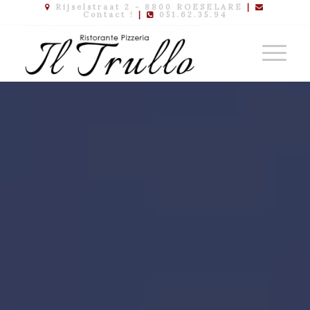
Rijselstraat 2 - 8800 ROESELARE
|
Contact !
|
051.62.35.94